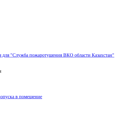
я для "Служба пожаротушения ВКО области Казахстан"
я
 допуска в помещение