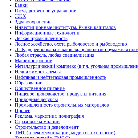
Банки
Государственное управление
ЖКХ
Здравоохранение
Инвестиционные институты. Рынки капиталов
Информационные технологии
Легкая промышленность
Лесное хозяйство, охота рыболовство и рыбоводство
ЛПК, деревообрабатывающая, целлюлозно-бумажная пр
Любая отрасль, любая специализация
Машиностроение
Металлургический комплекс (в т.ч. угольная промышленн
Недвижимость, земля
Нефтяная и нефтегазовая промышленность
Образование
Общественное питание
Пищевое производство, продукты питания
Природные ресурсы
Промышленность строительных материалов
Прочее
Реклама, маркетинг, полиграфия
Страховые компании
Строительство и девелопмент
ТМТ (телекоммуникации, медиа и технологии)