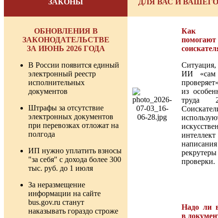
ЗАКОНЫ
ДЛЯ ВАС И ВАШЕГО
ОБНОВЛЕНИЯ В
Как н
ЗАКОНОДАТЕЛЬСТВЕ
помогаю
ЗА ИЮНЬ 2026 ГОДА
соискател
В России появится единый
Ситуация
электронный реестр
ИИ «сам
исполнительных
проверяет»
документов
из особен
труда 2
Штрафы за отсутствие
Соискат
электронных документов
использую
при перевозках отложат на
искусстве
полгода
интел
написани
ИП нужно уплатить взносы
рекруте
"за себя" с дохода более 300
проверки.
тыс. руб. до 1 июля
За неразмещение
информации на сайте
bus.gov.ru станут
Надо ли 
наказывать гораздо строже
в докумен