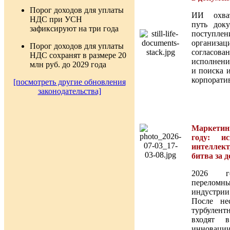
Порог доходов для уплаты
ИИ охва
НДС при УСН
путь док
зафиксируют на три года
посту
органи
Порог доходов для уплаты
согласован
НДС сохранят в размере 20
исполнен
млн руб. до 2029 года
и поиска 
корпорати
[посмотреть другие обновления
законодательства]
Маркети
году: ис
интеллек
битва за 
2026 г
перело
индустрии
После не
турбулент
входят 
инноваци