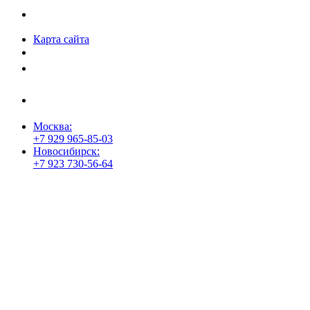
© 1996-2026 «Люди
Дела»
Карта сайта
Политика защиты и обработки персональных данных
Положение о порядке хранения и защиты персональных данных
пользователей
Согласие на обработку персональных данных
Москва:
+7 929 965-85-03
Новосибирск:
+7 923 730-56-64