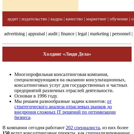
аудит | издательство | кадры | качество | маркетинг | обучение | о
advertising | appraisal | audit | finance | legal | marketing | personnel |
Холдинг «Люди Дела»
Многопрофильная консалтинговая компания,
специализирующаяся на оказании консультационных,
консалтинговых услуг для государственных и частных
предприятий различных отраслей деятельности.
Основан в 1996 году.
Мы решаем разнообразные задачи клиентов:
от
стратегического анализа отраслевых рынков до
внедрения сложных IT решений по оптимизации
бизнеса
.
В компании сегодня работают
202 специалиста
, из них более
150
ведут консалтинговые проекты, как специализированные,