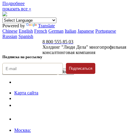
Подробнее
показать все »
Powered by
Translate
Chinese
English
French
German
Italian
Japanese
Portuguese
Russian
Spanish
8 800 555 85 03
Холдинг "Люди Дела" многопрофильная
консалтинговая компания
Подписка на рассылку
Подписаться
© 1996-2026 «Люди
Дела»
Карта сайта
Политика защиты и обработки персональных данных
Положение о порядке хранения и защиты персональных данных
пользователей
Согласие на обработку персональных данных
Москва: