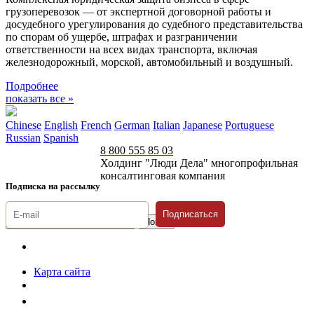
грузоперевозок — от экспертной договорной работы и
досудебного урегулирования до судебного представительства
по спорам об ущербе, штрафах и разграничении
ответственности на всех видах транспорта, включая
железнодорожный, морской, автомобильный и воздушный.
Подробнее
показать все »
Chinese
English
French
German
Italian
Japanese
Portuguese
Russian
Spanish
8 800 555 85 03
Холдинг "Люди Дела" многопрофильная
консалтинговая компания
Подписка на рассылку
Подписаться
© 1996-2026 «Люди
Дела»
Карта сайта
Политика защиты и обработки персональных данных
Положение о порядке хранения и защиты персональных данных