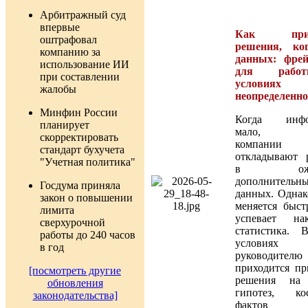
Арбитражный суд
впервые
Как прин
оштрафовал
решения, ко
компанию за
данных: фре
использование ИИ
для раб
при составлении
условиях
жалобы
неопределенно
Минфин России
Когда инфо
планирует
мало, м
скорректировать
компании
стандарт бухучета
откладывают 
"Учетная политика"
в ожид
дополнительн
Госдума приняла
данных. Однак
закон о повышении
меняется быст
лимита
успевает нак
сверхурочной
статистика. 
работы до 240 часов
условиях
в год
руководителю
приходится пр
[посмотреть другие
решения на 
обновления
гипотез, ко
законодательства]
факто