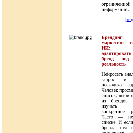
ограниченной
информации.
[по
Бренди
маркетинг в
ИИ: 
адаптироват
бренд под
реальность
Нейросеть ана
запрос и 
несколько вар
Человек просм
список, выбир
из брендов 
изучать
конкретное р
Часто — пе
списке. И есл
бренда там н
становится се