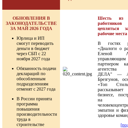
ОБНОВЛЕНИЯ В
Шесть из 
ЗАКОНОДАТЕЛЬСТВЕ
работников
ЗА МАЙ 2026 ГОДА
цепляться з
рабочие мест
Юрлица и ИП
смогут переводить
В гостях р
деньги в бюджет
«Диалоги о ра
через СБП с 22
Еленой Ал
ноября 2027 года
управляющим
партнером ка
Обязанность подачи
агентства
деклараций по
ДЕЛА" — А
обособленным
Брезгунов, ос
подразделениям
«Топ Сти
отменят с 2027 года
рассказыв
бизнесе, пост
В России принята
на
программа
человекоцентр
повышения
эмпатии и физ
производительности
здоровье коман
труда в
строительстве
[по