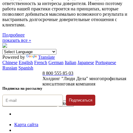
ответственность за интересы доверителя. Именно поэтому
работа нашей практики строится на принципах, которые
позволяют добиваться максимально возможного результата и
выстраивать долгосрочные доверительные отношения с
клиентами.
Подробнее
показать все »
Powered by
Translate
Chinese
English
French
German
Italian
Japanese
Portuguese
Russian
Spanish
8 800 555 85 03
Холдинг "Люди Дела" многопрофильная
консалтинговая компания
Подписка на рассылку
Подписаться
© 1996-2026 «Люди
Дела»
Карта сайта
Политика защиты и обработки персональных данных