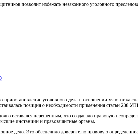
ащитников позволит избежать незаконного уголовного преследо
О
о приостановление уголовного дела в отношении участника сп
стаивалась позиция о необходимости применения статьи 238 УП
долго оставался нерешенным, что создавало правовую неопреде
 высшие инстанции и правозащитные органы.
оловное дело. Это обеспечило доверителю правовую определенно