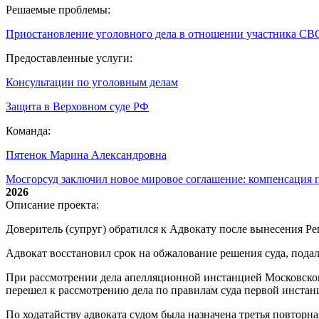
Решаемые проблемы:
Приостановление уголовного дела в отношении участника СВ
Предоставленные услуги:
Консультации по уголовным делам
Защита в Верховном суде РФ
Команда:
Пятенок Марина Александровна
Мосгорсуд заключил новое мировое соглашение: компенсация п
2026
Описание проекта:
Доверитель (супруг) обратился к Адвокату после вынесения Ре
Адвокат восстановил срок на обжалование решения суда, пода
При рассмотрении дела апелляционной инстанцией Московского
перешел к рассмотрению дела по правилам суда первой инстан
По ходатайству адвоката судом была назначена третья повторн