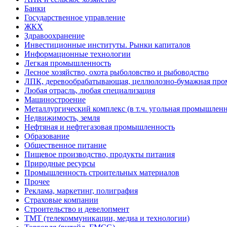
Банки
Государственное управление
ЖКХ
Здравоохранение
Инвестиционные институты. Рынки капиталов
Информационные технологии
Легкая промышленность
Лесное хозяйство, охота рыболовство и рыбоводство
ЛПК, деревообрабатывающая, целлюлозно-бумажная пр
Любая отрасль, любая специализация
Машиностроение
Металлургический комплекс (в т.ч. угольная промышленн
Недвижимость, земля
Нефтяная и нефтегазовая промышленность
Образование
Общественное питание
Пищевое производство, продукты питания
Природные ресурсы
Промышленность строительных материалов
Прочее
Реклама, маркетинг, полиграфия
Страховые компании
Строительство и девелопмент
ТМТ (телекоммуникации, медиа и технологии)