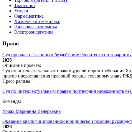
Торговля (ритейл, FMCG)
Транспорт
Услуги
Фармацевтика
Химический комплекс
Цифровая экономика
Электроэнергетика
Право
Суд признал незаконным бездействие Роспатента по товарном
2026
Описание проекта:
Суд по интеллектуальным правам удовлетворил требования Хол
против предоставления правовой охраны товарному знаку РЖД;
Пресс-релизы:
Суд по интеллектуальным правам подтвердил незаконность без
Команда:
Урбах Марианна Валерьевна
Оказание квалифицированной юридической помощи руководств
2026
Описание проекта: