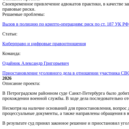
Своевременное привлечение адвокатов практики, в качестве з
правовые риски.
Решаемые проблемы:
Вызов в полицию по крипто‑операциям: риск по ст. 187 УК РФ
Статьи:
Киберправо и цифровые правоотношения
Команда:
Одайник Александр Григорьевич
Приостановление уголовного дела в отношении участника СВ
2026
Описание проекта:
В Петроградском районном суде Санкт-Петербурга было добит
прохождении военной службы. В ходе дела последовательно от
Несмотря на наличие оснований для приостановления, вопрос 
процессуальные документы, а также направлены обращения в
В результате суд принял законное решение и приостановил уг