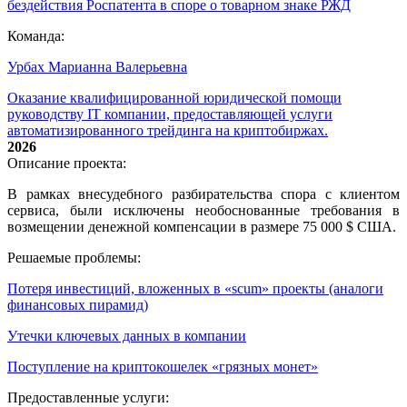
бездействия Роспатента в споре о товарном знаке РЖД
Команда:
Урбах Марианна Валерьевна
Оказание квалифицированной юридической помощи
руководству IT компании, предоставляющей услуги
автоматизированного трейдинга на криптобиржах.
2026
Описание проекта:
В рамках внесудебного разбирательства спора с клиентом
сервиса, были исключены необоснованные требования в
возмещении денежной компенсации в размере 75 000 $ США.
Решаемые проблемы:
Потеря инвестиций, вложенных в «scum» проекты (аналоги
финансовых пирамид)
Утечки ключевых данных в компании
Поступление на криптокошелек «грязных монет»
Предоставленные услуги: