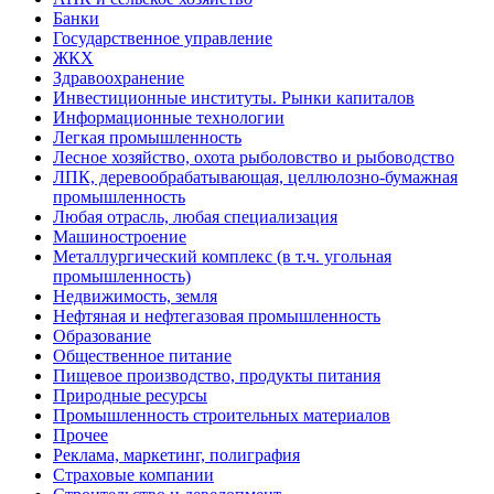
Банки
Государственное управление
ЖКХ
Здравоохранение
Инвестиционные институты. Рынки капиталов
Информационные технологии
Легкая промышленность
Лесное хозяйство, охота рыболовство и рыбоводство
ЛПК, деревообрабатывающая, целлюлозно-бумажная
промышленность
Любая отрасль, любая специализация
Машиностроение
Металлургический комплекс (в т.ч. угольная
промышленность)
Недвижимость, земля
Нефтяная и нефтегазовая промышленность
Образование
Общественное питание
Пищевое производство, продукты питания
Природные ресурсы
Промышленность строительных материалов
Прочее
Реклама, маркетинг, полиграфия
Страховые компании