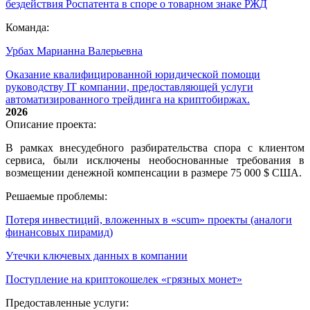
бездействия Роспатента в споре о товарном знаке РЖД
Команда:
Урбах Марианна Валерьевна
Оказание квалифицированной юридической помощи
руководству IT компании, предоставляющей услуги
автоматизированного трейдинга на криптобиржах.
2026
Описание проекта:
В рамках внесудебного разбирательства спора с клиентом
сервиса, были исключены необоснованные требования в
возмещении денежной компенсации в размере 75 000 $ США.
Решаемые проблемы:
Потеря инвестиций, вложенных в «scum» проекты (аналоги
финансовых пирамид)
Утечки ключевых данных в компании
Поступление на криптокошелек «грязных монет»
Предоставленные услуги: