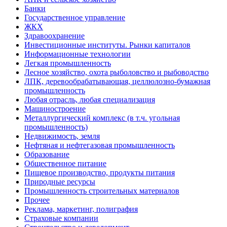
Банки
Государственное управление
ЖКХ
Здравоохранение
Инвестиционные институты. Рынки капиталов
Информационные технологии
Легкая промышленность
Лесное хозяйство, охота рыболовство и рыбоводство
ЛПК, деревообрабатывающая, целлюлозно-бумажная
промышленность
Любая отрасль, любая специализация
Машиностроение
Металлургический комплекс (в т.ч. угольная
промышленность)
Недвижимость, земля
Нефтяная и нефтегазовая промышленность
Образование
Общественное питание
Пищевое производство, продукты питания
Природные ресурсы
Промышленность строительных материалов
Прочее
Реклама, маркетинг, полиграфия
Страховые компании