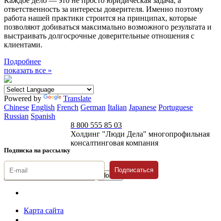
Каждое дело — это не просто юридическая задача, а
ответственность за интересы доверителя. Именно поэтому
работа нашей практики строится на принципах, которые
позволяют добиваться максимально возможного результата и
выстраивать долгосрочные доверительные отношения с
клиентами.
Подробнее
показать все »
Powered by
Translate
Chinese
English
French
German
Italian
Japanese
Portuguese
Russian
Spanish
8 800 555 85 03
Холдинг "Люди Дела" многопрофильная
консалтинговая компания
Подписка на рассылку
Подписаться
© 1996-2026 «Люди
Дела»
Карта сайта