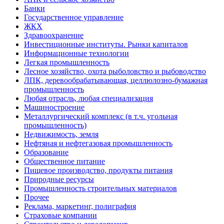
Банки
Государственное управление
ЖКХ
Здравоохранение
Инвестиционные институты. Рынки капиталов
Информационные технологии
Легкая промышленность
Лесное хозяйство, охота рыболовство и рыбоводство
ЛПК, деревообрабатывающая, целлюлозно-бумажная
промышленность
Любая отрасль, любая специализация
Машиностроение
Металлургический комплекс (в т.ч. угольная
промышленность)
Недвижимость, земля
Нефтяная и нефтегазовая промышленность
Образование
Общественное питание
Пищевое производство, продукты питания
Природные ресурсы
Промышленность строительных материалов
Прочее
Реклама, маркетинг, полиграфия
Страховые компании