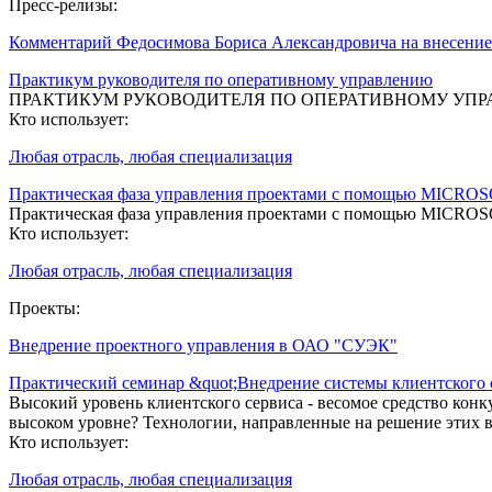
Пресс-релизы:
Комментарий Федосимова Бориса Александровича на внесени
Практикум руководителя по оперативному управлению
ПРАКТИКУМ РУКОВОДИТЕЛЯ ПО ОПЕРАТИВНОМУ УП
Кто использует:
Любая отрасль, любая специализация
Практическая фаза управления проектами с помощью MICR
Практическая фаза управления проектами с помощью MICR
Кто использует:
Любая отрасль, любая специализация
Проекты:
Внедрение проектного управления в ОАО "СУЭК"
Практический семинар &quot;Внедрение системы клиентского 
Высокий уровень клиентского сервиса - весомое средство конк
высоком уровне? Технологии, направленные на решение этих в
Кто использует:
Любая отрасль, любая специализация