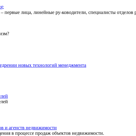
t;
а – первые лица, линейные ру-ководители, специалисты отделов 
изм?
недрении новых технологий менеджмента
елей
елей
ов и агенств недвижимости
ения в процессе продаж объектов недвижимости.