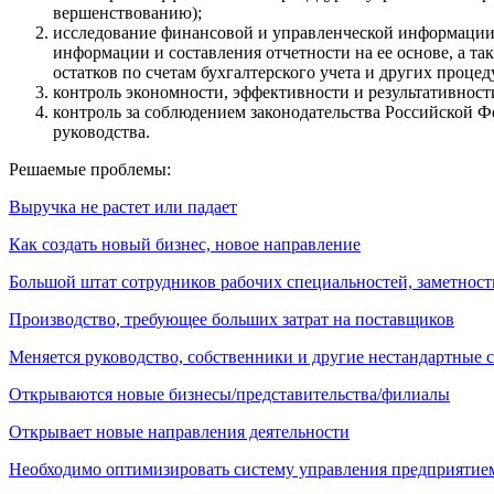
вершенствованию);
исследование финансовой и управленческой информации (
информации и составления отчетности на ее основе, а т
остатков по счетам бухгалтерского учета и других процед
контроль экономности, эффективности и результативност
контроль за соблюдением законодательства Российской 
руководства.
Решаемые проблемы:
Выручка не растет или падает
Как создать новый бизнес, новое направление
Большой штат сотрудников рабочих специальностей, заметност
Производство, требующее больших затрат на поставщиков
Меняется руководство, собственники и другие нестандартные 
Открываются новые бизнесы/представительства/филиалы
Открывает новые направления деятельности
Необходимо оптимизировать систему управления предприятие