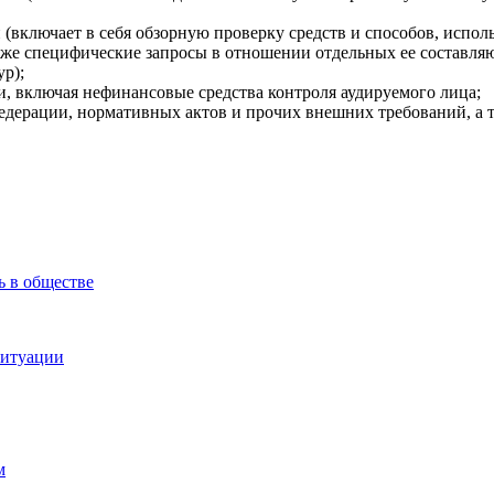
включает в себя обзорную проверку средств и способов, исполь
акже специфические запросы в отношении отдельных ее составляю
ур);
и, включая нефинансовые средства контроля аудируемого лица;
Федерации, нормативных актов и прочих внешних требований, а 
ь в обществе
ситуации
м