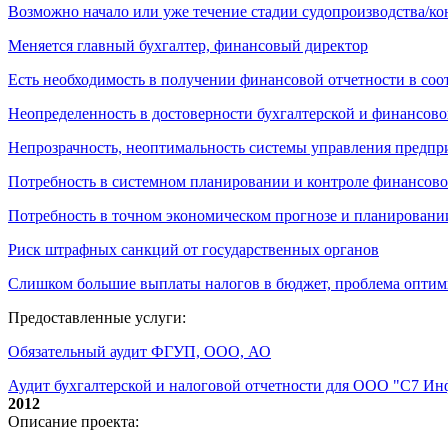
Возможно начало или уже течение стадии судопроизводства/к
Меняется главный бухгалтер, финансовый директор
Есть необходимость в получении финансовой отчетности в со
Неопределенность в достоверности бухгалтерской и финансово
Непрозрачность, неоптимальность системы управления предпр
Потребность в системном планировании и контроле финансово
Потребность в точном экономическом прогнозе и планировани
Риск штрафных санкций от государственных органов
Слишком большие выплаты налогов в бюджет, проблема опти
Предоставленные услуги:
Обязательный аудит ФГУП, ООО, АО
Аудит бухгалтерской и налоговой отчетности для ООО "С7 И
2012
Описание проекта: