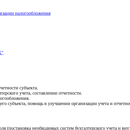
мизации налогообложения
К"
четности субъекта.
терского учета, составлении отчетности.
логообложения.
го субъекта, помощь в улучшении организации учета и отчетно
я (постановка необходимых систем бухгалтерского учета и внут