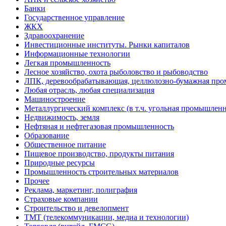
Банки
Государственное управление
ЖКХ
Здравоохранение
Инвестиционные институты. Рынки капиталов
Информационные технологии
Легкая промышленность
Лесное хозяйство, охота рыболовство и рыбоводство
ЛПК, деревообрабатывающая, целлюлозно-бумажная пр
Любая отрасль, любая специализация
Машиностроение
Металлургический комплекс (в т.ч. угольная промышленн
Недвижимость, земля
Нефтяная и нефтегазовая промышленность
Образование
Общественное питание
Пищевое производство, продукты питания
Природные ресурсы
Промышленность строительных материалов
Прочее
Реклама, маркетинг, полиграфия
Страховые компании
Строительство и девелопмент
ТМТ (телекоммуникации, медиа и технологии)