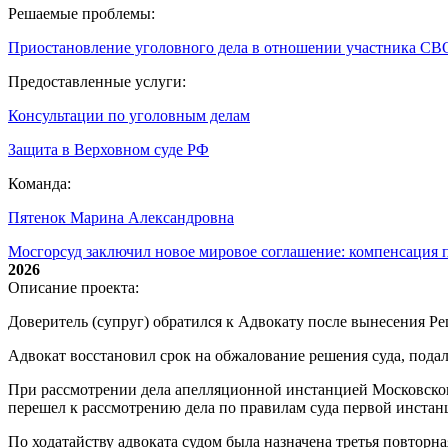
Решаемые проблемы:
Приостановление уголовного дела в отношении участника СВ
Предоставленные услуги:
Консультации по уголовным делам
Защита в Верховном суде РФ
Команда:
Пятенок Марина Александровна
Мосгорсуд заключил новое мировое соглашение: компенсация п
2026
Описание проекта:
Доверитель (супруг) обратился к Адвокату после вынесения Ре
Адвокат восстановил срок на обжалование решения суда, пода
При рассмотрении дела апелляционной инстанцией Московского
перешел к рассмотрению дела по правилам суда первой инстан
По ходатайству адвоката судом была назначена третья повторн