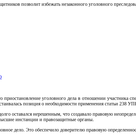
ащитников позволит избежать незаконного уголовного преследо
О
о приостановление уголовного дела в отношении участника сп
стаивалась позиция о необходимости применения статьи 238 УП
долго оставался нерешенным, что создавало правовую неопреде
 высшие инстанции и правозащитные органы.
оловное дело. Это обеспечило доверителю правовую определенно