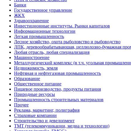
Банки
Государственное управление
ЖКХ
Здравоохранение
Инвестиционные институты. Рынки капиталов
Информационные технологии
Легкая промышленность
Лесное хозяйство, охота рыболовство и рыбоводство
ЛПК, деревообрабатывающая, целлюлозно-бумажная пр
Любая отрасль, любая специализация
Машиностроение
Металлургический комплекс (в т.ч. угольная промышленн
Недвижимость, земля
Нефтяная и нефтегазовая промышленность
Образование
Общественное питание
Пищевое производство, продукты питания
Природные ресурсы
Промышленность строительных материалов
Прочее
Реклама, маркетинг, полиграфия
Страховые компании
Строительство и девелопмент
ТМТ (телекоммуникации, медиа и технологии)