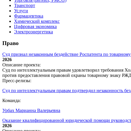
Торговля (ритейл, FMCG)
Транспорт
Услуги
Фармацевтика
Химический комплекс
Цифровая экономика
Электроэнергетика
Право
Суд признал незаконным бездействие Роспатента по товарном
2026
Описание проекта:
Суд по интеллектуальным правам удовлетворил требования Хол
против предоставления правовой охраны товарному знаку РЖД;
Пресс-релизы:
Суд по интеллектуальным правам подтвердил незаконность без
Команда:
Урбах Марианна Валерьевна
Оказание квалифицированной юридической помощи руководств
2026
Описание проекта: