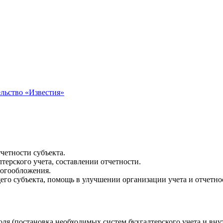
ельство «Известия»
четности субъекта.
терского учета, составлении отчетности.
логообложения.
го субъекта, помощь в улучшении организации учета и отчетно
я (постановка необходимых систем бухгалтерского учета и внут