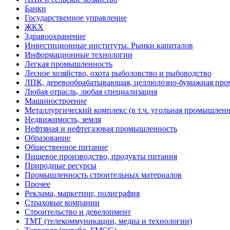
Банки
Государственное управление
ЖКХ
Здравоохранение
Инвестиционные институты. Рынки капиталов
Информационные технологии
Легкая промышленность
Лесное хозяйство, охота рыболовство и рыбоводство
ЛПК, деревообрабатывающая, целлюлозно-бумажная пр
Любая отрасль, любая специализация
Машиностроение
Металлургический комплекс (в т.ч. угольная промышленн
Недвижимость, земля
Нефтяная и нефтегазовая промышленность
Образование
Общественное питание
Пищевое производство, продукты питания
Природные ресурсы
Промышленность строительных материалов
Прочее
Реклама, маркетинг, полиграфия
Страховые компании
Строительство и девелопмент
ТМТ (телекоммуникации, медиа и технологии)