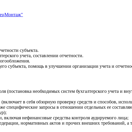
пецМонтаж"
четности субъекта.
терского учета, составлении отчетности.
логообложения.
го субъекта, помощь в улучшении организации учета и отчетно
я (постановка необходимых систем бухгалтерского учета и внут
включает в себя обзорную проверку средств и способов, исполь
акже специфические запросы в отношении отдельных ее составляю
ур);
и, включая нефинансовые средства контроля аудируемого лица;
Федерации, нормативных актов и прочих внешних требований, а 