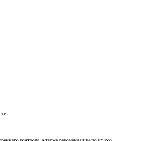
сти.
реннего контроля, а также рекомендации по их усо-