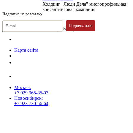
Холдинг "Люди Дела" многопрофильная
консалтинговая компания
Подписка на рассылку
Подписаться
© 1996-2026 «Люди
Дела»
Карта сайта
Политика защиты и обработки персональных данных
Положение о порядке хранения и защиты персональных данных
пользователей
Согласие на обработку персональных данных
Москва:
+7 929 965-85-03
Новосибирск:
+7 923 730-56-64