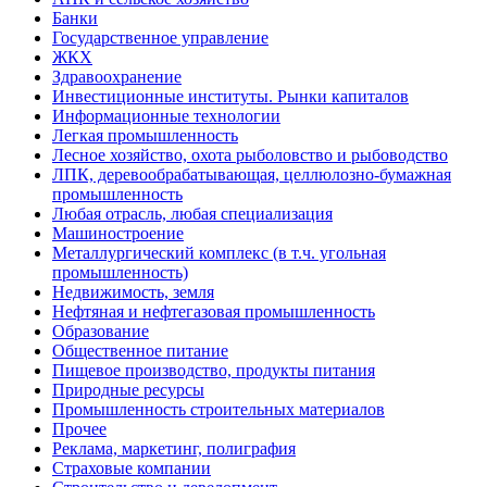
Банки
Государственное управление
ЖКХ
Здравоохранение
Инвестиционные институты. Рынки капиталов
Информационные технологии
Легкая промышленность
Лесное хозяйство, охота рыболовство и рыбоводство
ЛПК, деревообрабатывающая, целлюлозно-бумажная
промышленность
Любая отрасль, любая специализация
Машиностроение
Металлургический комплекс (в т.ч. угольная
промышленность)
Недвижимость, земля
Нефтяная и нефтегазовая промышленность
Образование
Общественное питание
Пищевое производство, продукты питания
Природные ресурсы
Промышленность строительных материалов
Прочее
Реклама, маркетинг, полиграфия
Страховые компании