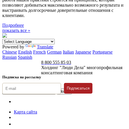
позволяют добиваться максимально возможного результата и
выстраивать долгосрочные доверительные отношения с
клиентами.
Подробнее
показать все »
Powered by
Translate
Chinese
English
French
German
Italian
Japanese
Portuguese
Russian
Spanish
8 800 555 85 03
Холдинг "Люди Дела" многопрофильная
консалтинговая компания
Подписка на рассылку
Подписаться
© 1996-2026 «Люди
Дела»
Карта сайта
Политика защиты и обработки персональных данных
Положение о порядке хранения и защиты персональных данных