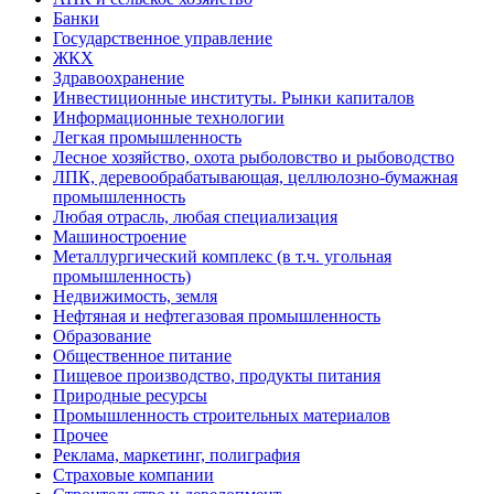
Банки
Государственное управление
ЖКХ
Здравоохранение
Инвестиционные институты. Рынки капиталов
Информационные технологии
Легкая промышленность
Лесное хозяйство, охота рыболовство и рыбоводство
ЛПК, деревообрабатывающая, целлюлозно-бумажная
промышленность
Любая отрасль, любая специализация
Машиностроение
Металлургический комплекс (в т.ч. угольная
промышленность)
Недвижимость, земля
Нефтяная и нефтегазовая промышленность
Образование
Общественное питание
Пищевое производство, продукты питания
Природные ресурсы
Промышленность строительных материалов
Прочее
Реклама, маркетинг, полиграфия
Страховые компании