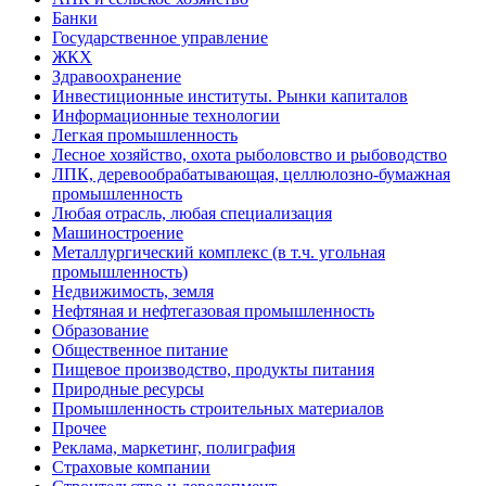
Банки
Государственное управление
ЖКХ
Здравоохранение
Инвестиционные институты. Рынки капиталов
Информационные технологии
Легкая промышленность
Лесное хозяйство, охота рыболовство и рыбоводство
ЛПК, деревообрабатывающая, целлюлозно-бумажная
промышленность
Любая отрасль, любая специализация
Машиностроение
Металлургический комплекс (в т.ч. угольная
промышленность)
Недвижимость, земля
Нефтяная и нефтегазовая промышленность
Образование
Общественное питание
Пищевое производство, продукты питания
Природные ресурсы
Промышленность строительных материалов
Прочее
Реклама, маркетинг, полиграфия
Страховые компании