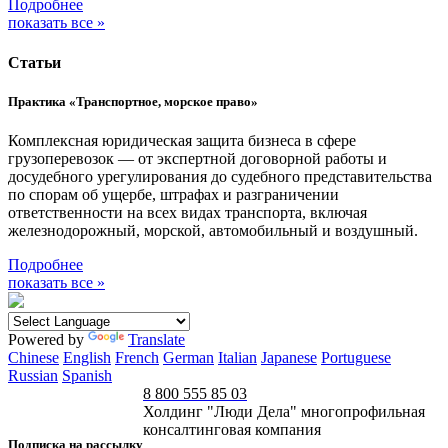
Подробнее
показать все »
Статьи
Практика «Транспортное, морское право»
Комплексная юридическая защита бизнеса в сфере
грузоперевозок — от экспертной договорной работы и
досудебного урегулирования до судебного представительства
по спорам об ущербе, штрафах и разграничении
ответственности на всех видах транспорта, включая
железнодорожный, морской, автомобильный и воздушный.
Подробнее
показать все »
Powered by
Translate
Chinese
English
French
German
Italian
Japanese
Portuguese
Russian
Spanish
8 800 555 85 03
Холдинг "Люди Дела" многопрофильная
консалтинговая компания
Подписка на рассылку