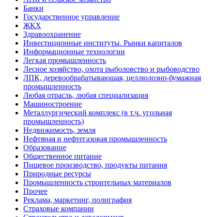
Банки
Государственное управление
ЖКХ
Здравоохранение
Инвестиционные институты. Рынки капиталов
Информационные технологии
Легкая промышленность
Лесное хозяйство, охота рыболовство и рыбоводство
ЛПК, деревообрабатывающая, целлюлозно-бумажная
промышленность
Любая отрасль, любая специализация
Машиностроение
Металлургический комплекс (в т.ч. угольная
промышленность)
Недвижимость, земля
Нефтяная и нефтегазовая промышленность
Образование
Общественное питание
Пищевое производство, продукты питания
Природные ресурсы
Промышленность строительных материалов
Прочее
Реклама, маркетинг, полиграфия
Страховые компании