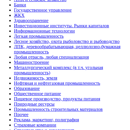
Банки
Государственное управление
ЖКХ
Здравоохранение
Инвестиционные институты. Рынки капиталов
Информационные технологии
Легкая промышленность
Лесное хозяйство, охота рыболовство и рыбоводство
ЛПК, деревообрабатывающая, целлюлозно-бумажная
промышленность
Любая отрасль, любая специализация
Машиностроение
Металлургический комплекс (в т.ч. угольная
промышленность)
Недвижимость, земля
Нефтяная и нефтегазовая промышленность
Образование
Общественное питание
Пищевое производство, продукты питания
Природные ресурсы
Промышленность строительных материалов
Прочее
Реклама, маркетинг, полиграфия
Страховые компании