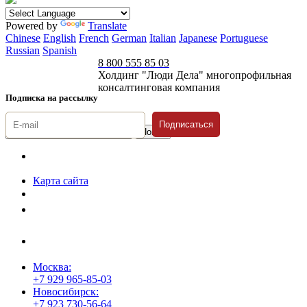
Powered by
Translate
Chinese
English
French
German
Italian
Japanese
Portuguese
Russian
Spanish
8 800 555 85 03
Холдинг "Люди Дела" многопрофильная
консалтинговая компания
Подписка на рассылку
Подписаться
© 1996-2026 «Люди
Дела»
Карта сайта
Политика защиты и обработки персональных данных
Положение о порядке хранения и защиты персональных данных
пользователей
Согласие на обработку персональных данных
Москва:
+7 929 965-85-03
Новосибирск:
+7 923 730-56-64