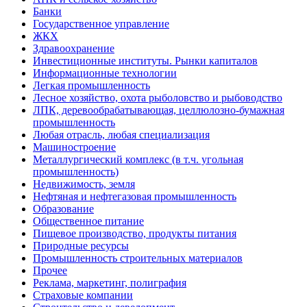
Банки
Государственное управление
ЖКХ
Здравоохранение
Инвестиционные институты. Рынки капиталов
Информационные технологии
Легкая промышленность
Лесное хозяйство, охота рыболовство и рыбоводство
ЛПК, деревообрабатывающая, целлюлозно-бумажная
промышленность
Любая отрасль, любая специализация
Машиностроение
Металлургический комплекс (в т.ч. угольная
промышленность)
Недвижимость, земля
Нефтяная и нефтегазовая промышленность
Образование
Общественное питание
Пищевое производство, продукты питания
Природные ресурсы
Промышленность строительных материалов
Прочее
Реклама, маркетинг, полиграфия
Страховые компании