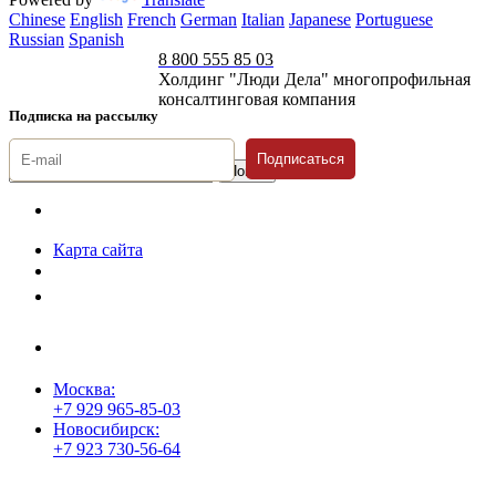
Chinese
English
French
German
Italian
Japanese
Portuguese
Russian
Spanish
8 800 555 85 03
Холдинг "Люди Дела" многопрофильная
консалтинговая компания
Подписка на рассылку
Подписаться
© 1996-2026 «Люди
Дела»
Карта сайта
Политика защиты и обработки персональных данных
Положение о порядке хранения и защиты персональных данных
пользователей
Согласие на обработку персональных данных
Москва:
+7 929 965-85-03
Новосибирск:
+7 923 730-56-64