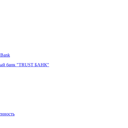
 Bank
ный банк "TRUST БАНК"
енность