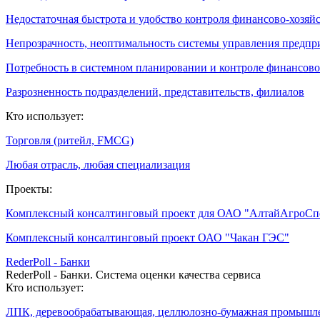
Недостаточная быстрота и удобство контроля финансово-хозяй
Непрозрачность, неоптимальность системы управления предпр
Потребность в системном планировании и контроле финансово
Разрозненность подразделений, представительств, филиалов
Кто использует:
Торговля (ритейл, FMCG)
Любая отрасль, любая специализация
Проекты:
Комплексный консалтинговый проект для ОАО "АлтайАгроС
Комплексный консалтинговый проект ОАО "Чакан ГЭС"
RederPoll - Банки
RederPoll - Банки. Система оценки качества сервиса
Кто использует:
ЛПК, деревообрабатывающая, целлюлозно-бумажная промышл