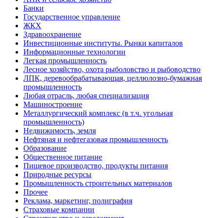
Банки
Государственное управление
ЖКХ
Здравоохранение
Инвестиционные институты. Рынки капиталов
Информационные технологии
Легкая промышленность
Лесное хозяйство, охота рыболовство и рыбоводство
ЛПК, деревообрабатывающая, целлюлозно-бумажная
промышленность
Любая отрасль, любая специализация
Машиностроение
Металлургический комплекс (в т.ч. угольная
промышленность)
Недвижимость, земля
Нефтяная и нефтегазовая промышленность
Образование
Общественное питание
Пищевое производство, продукты питания
Природные ресурсы
Промышленность строительных материалов
Прочее
Реклама, маркетинг, полиграфия
Страховые компании