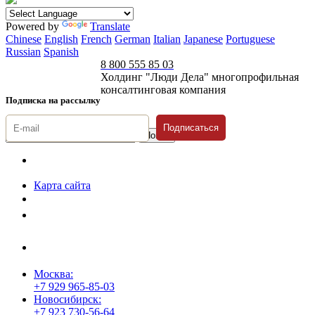
Powered by
Translate
Chinese
English
French
German
Italian
Japanese
Portuguese
Russian
Spanish
8 800 555 85 03
Холдинг "Люди Дела" многопрофильная
консалтинговая компания
Подписка на рассылку
Подписаться
© 1996-2026 «Люди
Дела»
Карта сайта
Политика защиты и обработки персональных данных
Положение о порядке хранения и защиты персональных данных
пользователей
Согласие на обработку персональных данных
Москва:
+7 929 965-85-03
Новосибирск:
+7 923 730-56-64