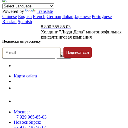
Powered by
Translate
Chinese
English
French
German
Italian
Japanese
Portuguese
Russian
Spanish
8 800 555 85 03
Холдинг "Люди Дела" многопрофильная
консалтинговая компания
Подписка на рассылку
Подписаться
© 1996-2026 «Люди
Дела»
Карта сайта
Политика защиты и обработки персональных данных
Положение о порядке хранения и защиты персональных данных
пользователей
Согласие на обработку персональных данных
Москва:
+7 929 965-85-03
Новосибирск:
+7 923 730-56-64