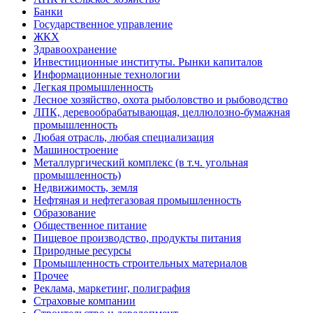
Банки
Государственное управление
ЖКХ
Здравоохранение
Инвестиционные институты. Рынки капиталов
Информационные технологии
Легкая промышленность
Лесное хозяйство, охота рыболовство и рыбоводство
ЛПК, деревообрабатывающая, целлюлозно-бумажная
промышленность
Любая отрасль, любая специализация
Машиностроение
Металлургический комплекс (в т.ч. угольная
промышленность)
Недвижимость, земля
Нефтяная и нефтегазовая промышленность
Образование
Общественное питание
Пищевое производство, продукты питания
Природные ресурсы
Промышленность строительных материалов
Прочее
Реклама, маркетинг, полиграфия
Страховые компании