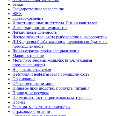
Банки
Государственное управление
ЖКХ
Здравоохранение
Инвестиционные институты. Рынки капиталов
Информационные технологии
Легкая промышленность
Лесное хозяйство, охота рыболовство и рыбоводство
ЛПК, деревообрабатывающая, целлюлозно-бумажная
промышленность
Любая отрасль, любая специализация
Машиностроение
Металлургический комплекс (в т.ч. угольная
промышленность)
Недвижимость, земля
Нефтяная и нефтегазовая промышленность
Образование
Общественное питание
Пищевое производство, продукты питания
Природные ресурсы
Промышленность строительных материалов
Прочее
Реклама, маркетинг, полиграфия
Страховые компании