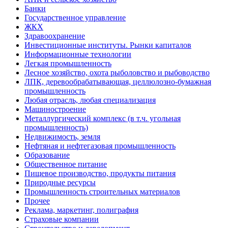
Банки
Государственное управление
ЖКХ
Здравоохранение
Инвестиционные институты. Рынки капиталов
Информационные технологии
Легкая промышленность
Лесное хозяйство, охота рыболовство и рыбоводство
ЛПК, деревообрабатывающая, целлюлозно-бумажная
промышленность
Любая отрасль, любая специализация
Машиностроение
Металлургический комплекс (в т.ч. угольная
промышленность)
Недвижимость, земля
Нефтяная и нефтегазовая промышленность
Образование
Общественное питание
Пищевое производство, продукты питания
Природные ресурсы
Промышленность строительных материалов
Прочее
Реклама, маркетинг, полиграфия
Страховые компании