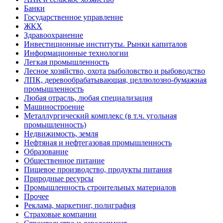
Банки
Государственное управление
ЖКХ
Здравоохранение
Инвестиционные институты. Рынки капиталов
Информационные технологии
Легкая промышленность
Лесное хозяйство, охота рыболовство и рыбоводство
ЛПК, деревообрабатывающая, целлюлозно-бумажная
промышленность
Любая отрасль, любая специализация
Машиностроение
Металлургический комплекс (в т.ч. угольная
промышленность)
Недвижимость, земля
Нефтяная и нефтегазовая промышленность
Образование
Общественное питание
Пищевое производство, продукты питания
Природные ресурсы
Промышленность строительных материалов
Прочее
Реклама, маркетинг, полиграфия
Страховые компании