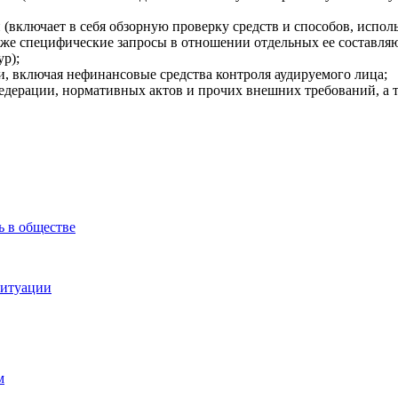
включает в себя обзорную проверку средств и способов, исполь
акже специфические запросы в отношении отдельных ее составляю
ур);
и, включая нефинансовые средства контроля аудируемого лица;
Федерации, нормативных актов и прочих внешних требований, а 
ь в обществе
ситуации
м