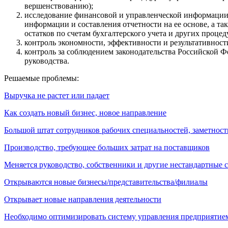
вершенствованию);
исследование финансовой и управленческой информации (
информации и составления отчетности на ее основе, а т
остатков по счетам бухгалтерского учета и других процед
контроль экономности, эффективности и результативност
контроль за соблюдением законодательства Российской 
руководства.
Решаемые проблемы:
Выручка не растет или падает
Как создать новый бизнес, новое направление
Большой штат сотрудников рабочих специальностей, заметност
Производство, требующее больших затрат на поставщиков
Меняется руководство, собственники и другие нестандартные 
Открываются новые бизнесы/представительства/филиалы
Открывает новые направления деятельности
Необходимо оптимизировать систему управления предприятие