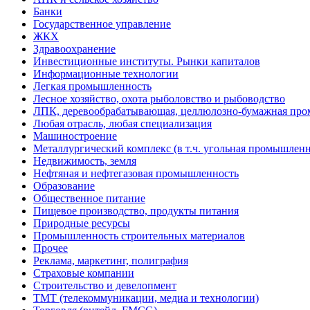
Банки
Государственное управление
ЖКХ
Здравоохранение
Инвестиционные институты. Рынки капиталов
Информационные технологии
Легкая промышленность
Лесное хозяйство, охота рыболовство и рыбоводство
ЛПК, деревообрабатывающая, целлюлозно-бумажная пр
Любая отрасль, любая специализация
Машиностроение
Металлургический комплекс (в т.ч. угольная промышленн
Недвижимость, земля
Нефтяная и нефтегазовая промышленность
Образование
Общественное питание
Пищевое производство, продукты питания
Природные ресурсы
Промышленность строительных материалов
Прочее
Реклама, маркетинг, полиграфия
Страховые компании
Строительство и девелопмент
ТМТ (телекоммуникации, медиа и технологии)