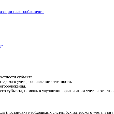
мизации налогообложения
К"
четности субъекта.
терского учета, составлении отчетности.
логообложения.
го субъекта, помощь в улучшении организации учета и отчетно
я (постановка необходимых систем бухгалтерского учета и внут