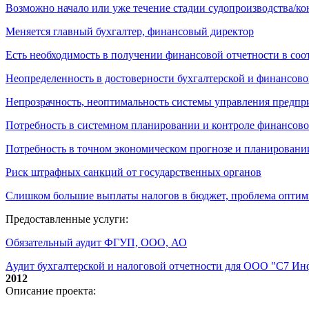
Возможно начало или уже течение стадии судопроизводства/к
Меняется главный бухгалтер, финансовый директор
Есть необходимость в получении финансовой отчетности в со
Неопределенность в достоверности бухгалтерской и финансово
Непрозрачность, неоптимальность системы управления предпр
Потребность в системном планировании и контроле финансово
Потребность в точном экономическом прогнозе и планировани
Риск штрафных санкций от государственных органов
Слишком большие выплаты налогов в бюджет, проблема опти
Предоставленные услуги:
Обязательный аудит ФГУП, ООО, АО
Аудит бухгалтерской и налоговой отчетности для ООО "С7 И
2012
Описание проекта: