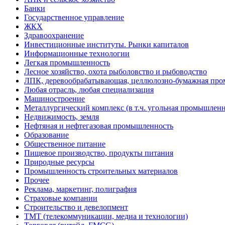
Банки
Государственное управление
ЖКХ
Здравоохранение
Инвестиционные институты. Рынки капиталов
Информационные технологии
Легкая промышленность
Лесное хозяйство, охота рыболовство и рыбоводство
ЛПК, деревообрабатывающая, целлюлозно-бумажная пр
Любая отрасль, любая специализация
Машиностроение
Металлургический комплекс (в т.ч. угольная промышленн
Недвижимость, земля
Нефтяная и нефтегазовая промышленность
Образование
Общественное питание
Пищевое производство, продукты питания
Природные ресурсы
Промышленность строительных материалов
Прочее
Реклама, маркетинг, полиграфия
Страховые компании
Строительство и девелопмент
ТМТ (телекоммуникации, медиа и технологии)