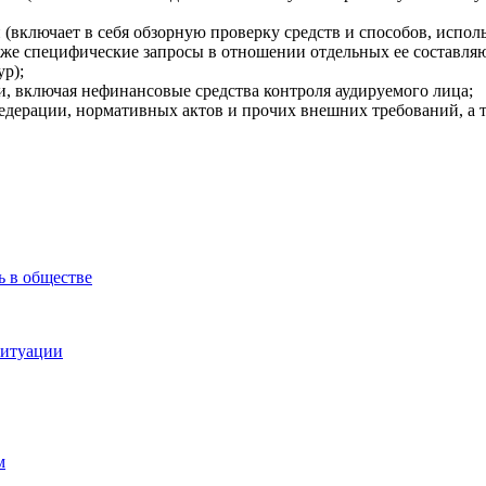
включает в себя обзорную проверку средств и способов, исполь
акже специфические запросы в отношении отдельных ее составляю
ур);
и, включая нефинансовые средства контроля аудируемого лица;
Федерации, нормативных актов и прочих внешних требований, а 
ь в обществе
ситуации
м