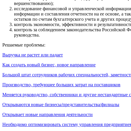
вершенствованию);
исследование финансовой и управленческой информации (
информации и составления отчетности на ее основе, а т
остатков по счетам бухгалтерского учета и других процед
контроль экономности, эффективности и результативност
контроль за соблюдением законодательства Российской 
руководства.
Решаемые проблемы:
Выручка не растет или падает
Как создать новый бизнес, новое направление
Большой штат сотрудников рабочих специальностей, заметност
Производство, требующее больших затрат на поставщиков
Меняется руководство, собственники и другие нестандартные 
Открываются новые бизнесы/представительства/филиалы
Открывает новые направления деятельности
Необходимо оптимизировать систему управления предприятие