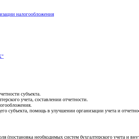
мизации налогообложения
К"
четности субъекта.
терского учета, составлении отчетности.
логообложения.
го субъекта, помощь в улучшении организации учета и отчетно
я (постановка необходимых систем бухгалтерского учета и внут