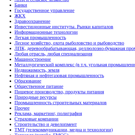
Банки
Государственное управление
ЖКХ
Здравоохранение
Инвестиционные институты. Рынки капиталов
Информационные технологии
Легкая промышленность
Лесное хозяйство, охота рыболовство и рыбоводство
ЛПК, деревообрабатывающая, целлюлозно-бумажная пр
Любая отрасль, любая специализация
Машиностроение
Металлургический комплекс (в т.ч. угольная промышленн
Недвижимость, земля
Нефтяная и нефтегазовая промышленность
Образование
Общественное питание
Пищевое производство, продукты питания
Природные ресурсы
Промышленность строительных материалов
Прочее
Реклама, маркетинг, полиграфия
Страховые компании
Строительство и девелопмент
ТМТ (телекоммуникации, медиа и технологии)