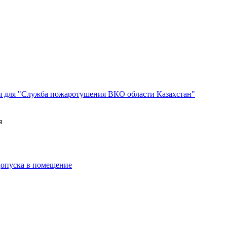
я для "Служба пожаротушения ВКО области Казахстан"
я
 допуска в помещение