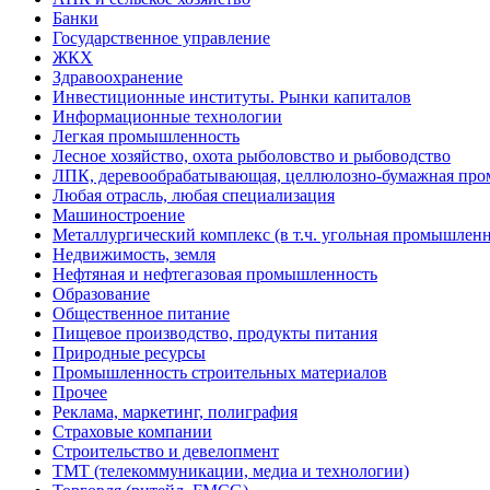
Банки
Государственное управление
ЖКХ
Здравоохранение
Инвестиционные институты. Рынки капиталов
Информационные технологии
Легкая промышленность
Лесное хозяйство, охота рыболовство и рыбоводство
ЛПК, деревообрабатывающая, целлюлозно-бумажная пр
Любая отрасль, любая специализация
Машиностроение
Металлургический комплекс (в т.ч. угольная промышленн
Недвижимость, земля
Нефтяная и нефтегазовая промышленность
Образование
Общественное питание
Пищевое производство, продукты питания
Природные ресурсы
Промышленность строительных материалов
Прочее
Реклама, маркетинг, полиграфия
Страховые компании
Строительство и девелопмент
ТМТ (телекоммуникации, медиа и технологии)