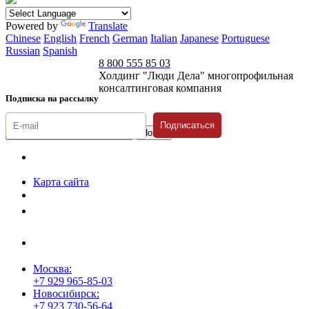
Powered by
Translate
Chinese
English
French
German
Italian
Japanese
Portuguese
Russian
Spanish
8 800 555 85 03
Холдинг "Люди Дела" многопрофильная
консалтинговая компания
Подписка на рассылку
Подписаться
© 1996-2026 «Люди
Дела»
Карта сайта
Политика защиты и обработки персональных данных
Положение о порядке хранения и защиты персональных данных
пользователей
Согласие на обработку персональных данных
Москва:
+7 929 965-85-03
Новосибирск:
+7 923 730-56-64