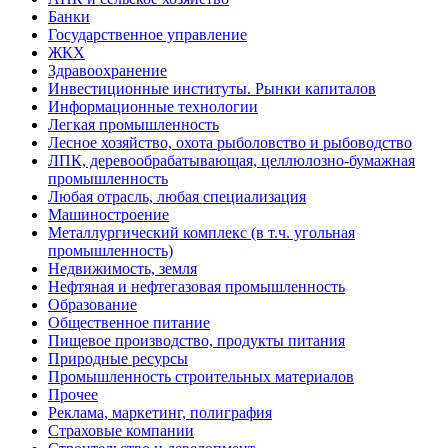
Банки
Государственное управление
ЖКХ
Здравоохранение
Инвестиционные институты. Рынки капиталов
Информационные технологии
Легкая промышленность
Лесное хозяйство, охота рыболовство и рыбоводство
ЛПК, деревообрабатывающая, целлюлозно-бумажная
промышленность
Любая отрасль, любая специализация
Машиностроение
Металлургический комплекс (в т.ч. угольная
промышленность)
Недвижимость, земля
Нефтяная и нефтегазовая промышленность
Образование
Общественное питание
Пищевое производство, продукты питания
Природные ресурсы
Промышленность строительных материалов
Прочее
Реклама, маркетинг, полиграфия
Страховые компании