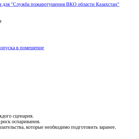
я для "Служба пожаротушения ВКО области Казахстан"
я
 допуска в помещение
дого сценария.
риск оспаривания.
зательства, которые необходимо подготовить заранее.