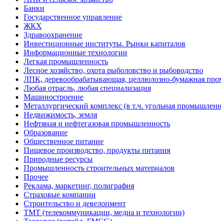
Банки
Государственное управление
ЖКХ
Здравоохранение
Инвестиционные институты. Рынки капиталов
Информационные технологии
Легкая промышленность
Лесное хозяйство, охота рыболовство и рыбоводство
ЛПК, деревообрабатывающая, целлюлозно-бумажная пр
Любая отрасль, любая специализация
Машиностроение
Металлургический комплекс (в т.ч. угольная промышленн
Недвижимость, земля
Нефтяная и нефтегазовая промышленность
Образование
Общественное питание
Пищевое производство, продукты питания
Природные ресурсы
Промышленность строительных материалов
Прочее
Реклама, маркетинг, полиграфия
Страховые компании
Строительство и девелопмент
ТМТ (телекоммуникации, медиа и технологии)