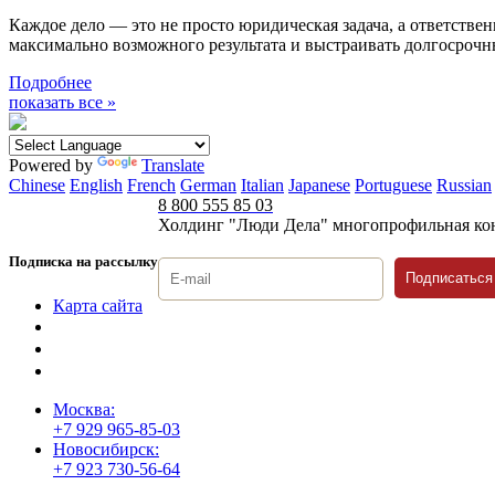
Каждое дело — это не просто юридическая задача, а ответстве
максимально возможного результата и выстраивать долгосроч
Подробнее
показать все »
Powered by
Translate
Chinese
English
French
German
Italian
Japanese
Portuguese
Russian
8 800 555 85 03
Холдинг "Люди Дела" многопрофильная ко
Подписка на рассылку
Подписаться
Карта сайта
Политика защиты и обработки персональных данных
Положение о порядке хранения и защиты персональных дан
Согласие на обработку персональных данных
Москва:
+7 929 965-85-03
Новосибирск:
+7 923 730-56-64