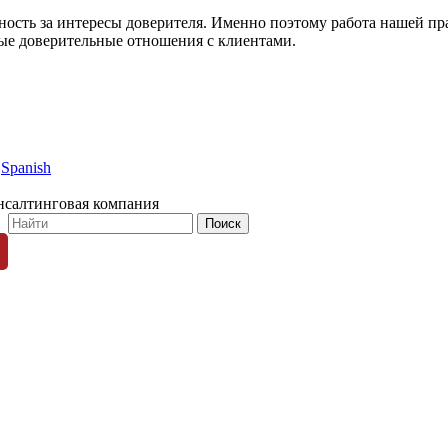
нность за интересы доверителя. Именно поэтому работа нашей п
ные доверительные отношения с клиентами.
Spanish
нсалтинговая компания
© 1996-2026 «Люди Дела»
ных пользователей