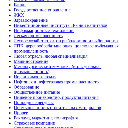
Банки
Государственное управление
ЖКХ
Здравоохранение
Инвестиционные институты. Рынки капиталов
Информационные технологии
Легкая промышленность
Лесное хозяйство, охота рыболовство и рыбоводство
ЛПК, деревообрабатывающая, целлюлозно-бумажная
промышленность
Любая отрасль, любая специализация
Машиностроение
Металлургический комплекс (в т.ч. угольная
промышленность)
Недвижимость, земля
Нефтяная и нефтегазовая промышленность
Образование
Общественное питание
Пищевое производство, продукты питания
Природные ресурсы
Промышленность строительных материалов
Прочее
Реклама, маркетинг, полиграфия
Страховые компании