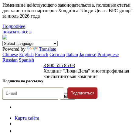
Изменение действующего законодательства, полезные статьи
для клиентов и партнеров Холдинга "Люди Дела - BPC group"
за июль 2026 года
Подробнее
показать все »
Powered by
Translate
Chinese
English
French
German
Italian
Japanese
Portuguese
Russian
Spanish
8 800 555 85 03
Холдинг "Люди Дела" многопрофильная
консалтинговая компания
Подписка на рассылку
Подписаться
© 1996-2026 «Люди
Дела»
Карта сайта
Политика защиты и обработки персональных данных
Положение о порядке хранения и защиты персональных данных