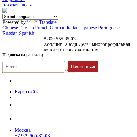
показать все »
Powered by
Translate
Chinese
English
French
German
Italian
Japanese
Portuguese
Russian
Spanish
8 800 555 85 03
Холдинг "Люди Дела" многопрофильная
консалтинговая компания
Подписка на рассылку
Подписаться
© 1996-2026 «Люди
Дела»
Карта сайта
Политика защиты и обработки персональных данных
Положение о порядке хранения и защиты персональных данных
пользователей
Согласие на обработку персональных данных
Москва:
+7 929 965-85-03