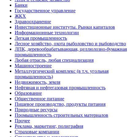
Банки
Государственное управление
ЖКХ
Здравоохранение
Инвестиционные институты. Рынки капиталов
Информационные технологии
Легкая промышленность
Лесное хозяйство, охота рыболовство и рыбоводство
ЛПК, деревообрабатывающая, целлюлозно-бумажная
промышленность
Любая отрасль, любая специализация
Машиностроение
Металлургический комплекс (в т.ч. угольная
промышленность)
Недвижимость, земля
Нефтяная и нефтегазовая промышленность
Образование
Общественное питание
Пищевое производство, продукты питания
Природные ресурсы
Промышленность строительных материалов
Прочее
Реклама, маркетинг, полиграфия
Страховые компании