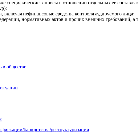
акже специфические запросы в отношении отдельных ее составляю
ур);
и, включая нефинансовые средства контроля аудируемого лица;
Федерации, нормативных актов и прочих внешних требований, а 
ь в обществе
ситуации
м
онфискации/банкротства/реструктуризации