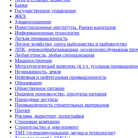
Банки
Государственное управление
ЖКХ
Здравоохранение
Инвестиционные институты. Рынки капиталов
Информационные технологии
Легкая промышленность
Лесное хозяйство, охота рыболовство и рыбоводство
ЛПК, деревообрабатывающая, целлюлозно-бумажная пр
Любая отрасль, любая специализация
Машиностроение
Металлургический комплекс (в т.ч. угольная промышленн
Недвижимость, земля
Нефтяная и нефтегазовая промышленность
Образование
Общественное питание
Пищевое производство, продукты питания
Природные ресурсы
Промышленность строительных материалов
Прочее
Реклама, маркетинг, полиграфия
Страховые компании
Строительство и девелопмент
ТМТ (телекоммуникации, медиа и технологии)