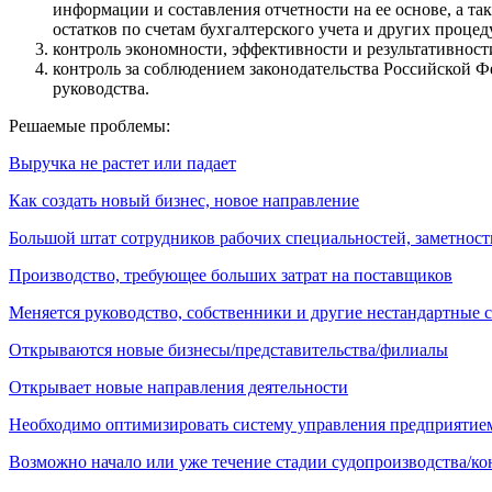
информации и составления отчетности на ее основе, а т
остатков по счетам бухгалтерского учета и других процед
контроль экономности, эффективности и результативност
контроль за соблюдением законодательства Российской 
руководства.
Решаемые проблемы:
Выручка не растет или падает
Как создать новый бизнес, новое направление
Большой штат сотрудников рабочих специальностей, заметност
Производство, требующее больших затрат на поставщиков
Меняется руководство, собственники и другие нестандартные 
Открываются новые бизнесы/представительства/филиалы
Открывает новые направления деятельности
Необходимо оптимизировать систему управления предприятие
Возможно начало или уже течение стадии судопроизводства/к