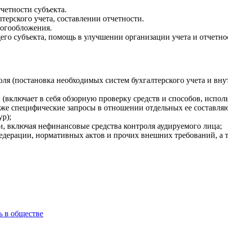
четности субъекта.
терского учета, составлении отчетности.
логообложения.
го субъекта, помощь в улучшении организации учета и отчетно
я (постановка необходимых систем бухгалтерского учета и внут
включает в себя обзорную проверку средств и способов, исполь
акже специфические запросы в отношении отдельных ее составляю
ур);
и, включая нефинансовые средства контроля аудируемого лица;
Федерации, нормативных актов и прочих внешних требований, а 
ь в обществе