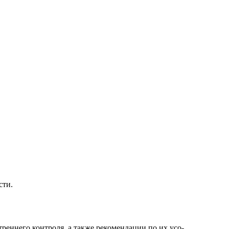
сти.
реннего контроля, а также рекомендации по их усо-