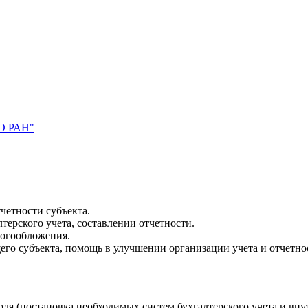
СО РАН"
четности субъекта.
терского учета, составлении отчетности.
логообложения.
го субъекта, помощь в улучшении организации учета и отчетно
я (постановка необходимых систем бухгалтерского учета и внут