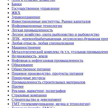
Банки
Государственное управление
ЖКХ
Здравоохранение
Инвестиционные институты. Рынки капиталов
Информационные технологии
Легкая промышленность
Лесное хозяйство, охота рыболовство и рыбоводство
ЛПК, деревообрабатывающая, целлюлозно-бумажная пр
Любая отрасль, любая специализация
Машиностроение
Металлургический комплекс (в т.ч. угольная промышленн
Недвижимость, земля
Нефтяная и нефтегазовая промышленность
Образование
Общественное питание
Пищевое производство, продукты питания
Природные ресурсы
Промышленность строительных материалов
Прочее
Реклама, маркетинг, полиграфия
Страховые компании
Строительство и девелопмент
ТМТ (телекоммуникации, медиа и технологии)