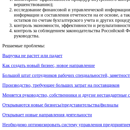
вершенствованию);
исследование финансовой и управленческой информации (
информации и составления отчетности на ее основе, а т
остатков по счетам бухгалтерского учета и других процед
контроль экономности, эффективности и результативност
контроль за соблюдением законодательства Российской 
руководства.
Решаемые проблемы:
Выручка не растет или падает
Как создать новый бизнес, новое направление
Большой штат сотрудников рабочих специальностей, заметност
Производство, требующее больших затрат на поставщиков
Меняется руководство, собственники и другие нестандартные 
Открываются новые бизнесы/представительства/филиалы
Открывает новые направления деятельности
Необходимо оптимизировать систему управления предприятие