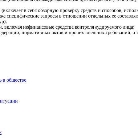
включает в себя обзорную проверку средств и способов, исполь
акже специфические запросы в отношении отдельных ее составляю
ур);
и, включая нефинансовые средства контроля аудируемого лица;
Федерации, нормативных актов и прочих внешних требований, а 
ь в обществе
ситуации
м