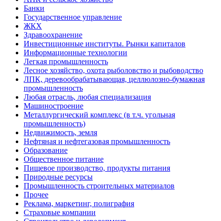
Банки
Государственное управление
ЖКХ
Здравоохранение
Инвестиционные институты. Рынки капиталов
Информационные технологии
Легкая промышленность
Лесное хозяйство, охота рыболовство и рыбоводство
ЛПК, деревообрабатывающая, целлюлозно-бумажная
промышленность
Любая отрасль, любая специализация
Машиностроение
Металлургический комплекс (в т.ч. угольная
промышленность)
Недвижимость, земля
Нефтяная и нефтегазовая промышленность
Образование
Общественное питание
Пищевое производство, продукты питания
Природные ресурсы
Промышленность строительных материалов
Прочее
Реклама, маркетинг, полиграфия
Страховые компании