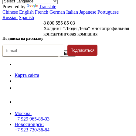
Powered by
Translate
Chinese
English
French
German
Italian
Japanese
Portuguese
Russian
Spanish
8 800 555 85 03
Холдинг "Люди Дела" многопрофильная
консалтинговая компания
Подписка на рассылку
Подписаться
© 1996-2026 «Люди
Дела»
Карта сайта
Политика защиты и обработки персональных данных
Положение о порядке хранения и защиты персональных данных
пользователей
Согласие на обработку персональных данных
Москва:
+7 929 965-85-03
Новосибирск:
+7 923 730-56-64