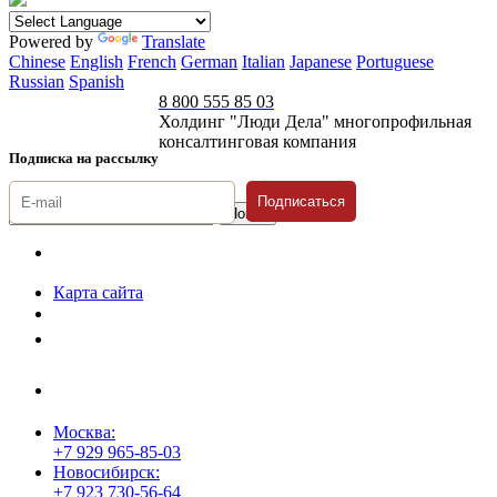
Powered by
Translate
Chinese
English
French
German
Italian
Japanese
Portuguese
Russian
Spanish
8 800 555 85 03
Холдинг "Люди Дела" многопрофильная
консалтинговая компания
Подписка на рассылку
Подписаться
© 1996-2026 «Люди
Дела»
Карта сайта
Политика защиты и обработки персональных данных
Положение о порядке хранения и защиты персональных данных
пользователей
Согласие на обработку персональных данных
Москва:
+7 929 965-85-03
Новосибирск:
+7 923 730-56-64