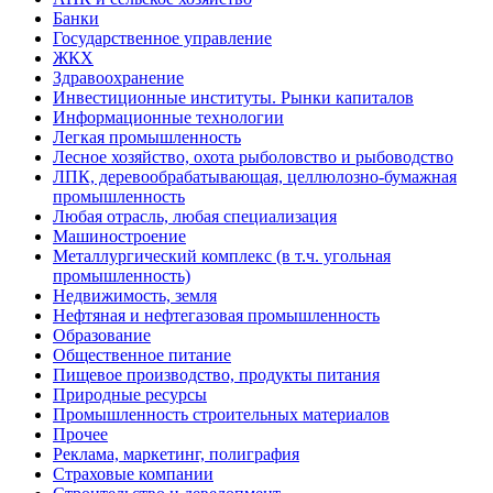
Банки
Государственное управление
ЖКХ
Здравоохранение
Инвестиционные институты. Рынки капиталов
Информационные технологии
Легкая промышленность
Лесное хозяйство, охота рыболовство и рыбоводство
ЛПК, деревообрабатывающая, целлюлозно-бумажная
промышленность
Любая отрасль, любая специализация
Машиностроение
Металлургический комплекс (в т.ч. угольная
промышленность)
Недвижимость, земля
Нефтяная и нефтегазовая промышленность
Образование
Общественное питание
Пищевое производство, продукты питания
Природные ресурсы
Промышленность строительных материалов
Прочее
Реклама, маркетинг, полиграфия
Страховые компании