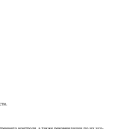
сти.
реннего контроля, а также рекомендации по их усо-