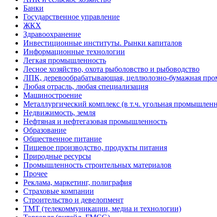
Банки
Государственное управление
ЖКХ
Здравоохранение
Инвестиционные институты. Рынки капиталов
Информационные технологии
Легкая промышленность
Лесное хозяйство, охота рыболовство и рыбоводство
ЛПК, деревообрабатывающая, целлюлозно-бумажная пр
Любая отрасль, любая специализация
Машиностроение
Металлургический комплекс (в т.ч. угольная промышленн
Недвижимость, земля
Нефтяная и нефтегазовая промышленность
Образование
Общественное питание
Пищевое производство, продукты питания
Природные ресурсы
Промышленность строительных материалов
Прочее
Реклама, маркетинг, полиграфия
Страховые компании
Строительство и девелопмент
ТМТ (телекоммуникации, медиа и технологии)