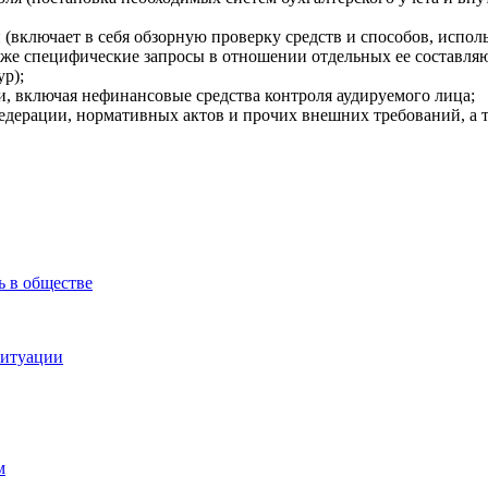
включает в себя обзорную проверку средств и способов, исполь
акже специфические запросы в отношении отдельных ее составляю
ур);
и, включая нефинансовые средства контроля аудируемого лица;
Федерации, нормативных актов и прочих внешних требований, а 
ь в обществе
ситуации
м