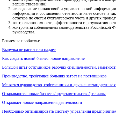
вершенствованию);
исследование финансовой и управленческой информации (
информации и составления отчетности на ее основе, а т
остатков по счетам бухгалтерского учета и других процед
контроль экономности, эффективности и результативност
контроль за соблюдением законодательства Российской 
руководства.
Решаемые проблемы:
Выручка не растет или падает
Как создать новый бизнес, новое направление
Большой штат сотрудников рабочих специальностей, заметност
Производство, требующее больших затрат на поставщиков
Меняется руководство, собственники и другие нестандартные 
Открываются новые бизнесы/представительства/филиалы
Открывает новые направления деятельности
Необходимо оптимизировать систему управления предприятие