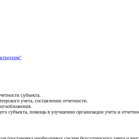
ектротерм"
четности субъекта.
терского учета, составлении отчетности.
логообложения.
го субъекта, помощь в улучшении организации учета и отчетно
я (постановка необходимых систем бухгалтерского учета и внут