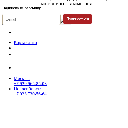
консалтинговая компания
Подписка на рассылку
Подписаться
© 1996-2026 «Люди
Дела»
Карта сайта
Политика защиты и обработки персональных данных
Положение о порядке хранения и защиты персональных данных
пользователей
Согласие на обработку персональных данных
Москва:
+7 929 965-85-03
Новосибирск:
+7 923 730-56-64