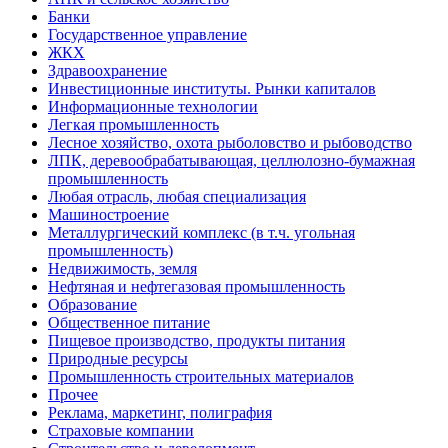
Банки
Государственное управление
ЖКХ
Здравоохранение
Инвестиционные институты. Рынки капиталов
Информационные технологии
Легкая промышленность
Лесное хозяйство, охота рыболовство и рыбоводство
ЛПК, деревообрабатывающая, целлюлозно-бумажная
промышленность
Любая отрасль, любая специализация
Машиностроение
Металлургический комплекс (в т.ч. угольная
промышленность)
Недвижимость, земля
Нефтяная и нефтегазовая промышленность
Образование
Общественное питание
Пищевое производство, продукты питания
Природные ресурсы
Промышленность строительных материалов
Прочее
Реклама, маркетинг, полиграфия
Страховые компании