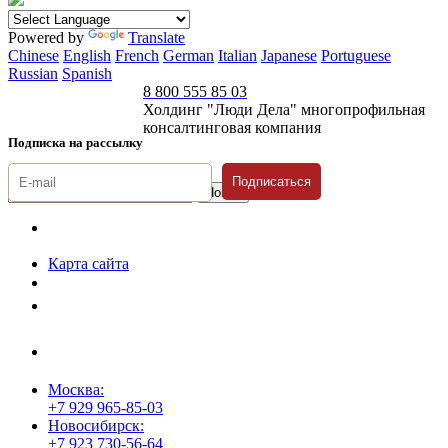
Powered by
Translate
Chinese
English
French
German
Italian
Japanese
Portuguese
Russian
Spanish
8 800 555 85 03
Холдинг "Люди Дела" многопрофильная
консалтинговая компания
Подписка на рассылку
Подписаться
© 1996-2026 «Люди
Дела»
Карта сайта
Политика защиты и обработки персональных данных
Положение о порядке хранения и защиты персональных данных
пользователей
Согласие на обработку персональных данных
Москва:
+7 929 965-85-03
Новосибирск:
+7 923 730-56-64