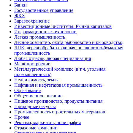
Банки
Государственное управление
ЖКХ
Здравоохранение
Инвестиционные институты. Рынки капиталов
Информационные технологии
Легкая промышленность
Лесное хозяйство, охота рыболовство и рыбоводство
ЛПК, деревообрабатывающая, целлюлозно-бумажная
промышленность
Любая отрасль, любая специализация
Машиностроение
Металлургический комплекс (в т.ч. угольная
промышленность)
Недвижимость, земля
Нефтяная и нефтегазовая промышленность
Образование
Общественное питание
Пищевое производство, продукты питания
Природные ресурсы
Промышленность строительных материалов
Прочее
Реклама, маркетинг, полиграфия
Страховые компании