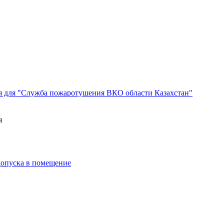
я для "Служба пожаротушения ВКО области Казахстан"
я
 допуска в помещение