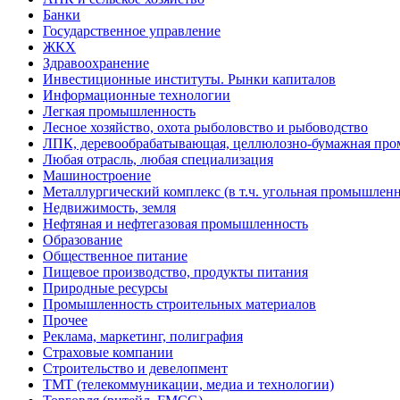
Банки
Государственное управление
ЖКХ
Здравоохранение
Инвестиционные институты. Рынки капиталов
Информационные технологии
Легкая промышленность
Лесное хозяйство, охота рыболовство и рыбоводство
ЛПК, деревообрабатывающая, целлюлозно-бумажная пр
Любая отрасль, любая специализация
Машиностроение
Металлургический комплекс (в т.ч. угольная промышленн
Недвижимость, земля
Нефтяная и нефтегазовая промышленность
Образование
Общественное питание
Пищевое производство, продукты питания
Природные ресурсы
Промышленность строительных материалов
Прочее
Реклама, маркетинг, полиграфия
Страховые компании
Строительство и девелопмент
ТМТ (телекоммуникации, медиа и технологии)