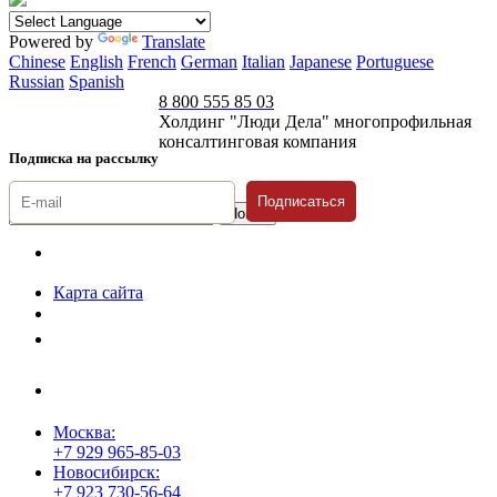
Powered by
Translate
Chinese
English
French
German
Italian
Japanese
Portuguese
Russian
Spanish
8 800 555 85 03
Холдинг "Люди Дела" многопрофильная
консалтинговая компания
Подписка на рассылку
Подписаться
© 1996-2026 «Люди
Дела»
Карта сайта
Политика защиты и обработки персональных данных
Положение о порядке хранения и защиты персональных данных
пользователей
Согласие на обработку персональных данных
Москва:
+7 929 965-85-03
Новосибирск:
+7 923 730-56-64