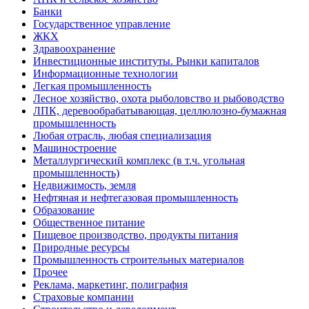
Банки
Государственное управление
ЖКХ
Здравоохранение
Инвестиционные институты. Рынки капиталов
Информационные технологии
Легкая промышленность
Лесное хозяйство, охота рыболовство и рыбоводство
ЛПК, деревообрабатывающая, целлюлозно-бумажная
промышленность
Любая отрасль, любая специализация
Машиностроение
Металлургический комплекс (в т.ч. угольная
промышленность)
Недвижимость, земля
Нефтяная и нефтегазовая промышленность
Образование
Общественное питание
Пищевое производство, продукты питания
Природные ресурсы
Промышленность строительных материалов
Прочее
Реклама, маркетинг, полиграфия
Страховые компании