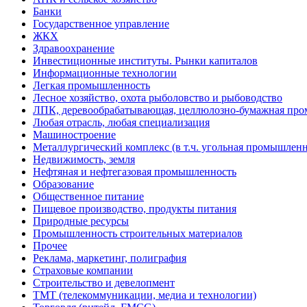
Банки
Государственное управление
ЖКХ
Здравоохранение
Инвестиционные институты. Рынки капиталов
Информационные технологии
Легкая промышленность
Лесное хозяйство, охота рыболовство и рыбоводство
ЛПК, деревообрабатывающая, целлюлозно-бумажная пр
Любая отрасль, любая специализация
Машиностроение
Металлургический комплекс (в т.ч. угольная промышленн
Недвижимость, земля
Нефтяная и нефтегазовая промышленность
Образование
Общественное питание
Пищевое производство, продукты питания
Природные ресурсы
Промышленность строительных материалов
Прочее
Реклама, маркетинг, полиграфия
Страховые компании
Строительство и девелопмент
ТМТ (телекоммуникации, медиа и технологии)