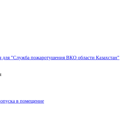
я для "Служба пожаротушения ВКО области Казахстан"
я
 допуска в помещение