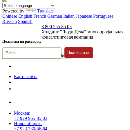
Powered by
Translate
Chinese
English
French
German
Italian
Japanese
Portuguese
Russian
Spanish
8 800 555 85 03
Холдинг "Люди Дела" многопрофильная
консалтинговая компания
Подписка на рассылку
Подписаться
© 1996-2026 «Люди
Дела»
Карта сайта
Политика защиты и обработки персональных данных
Положение о порядке хранения и защиты персональных данных
пользователей
Согласие на обработку персональных данных
Москва:
+7 929 965-85-03
Новосибирск:
+7 923 730-56-64