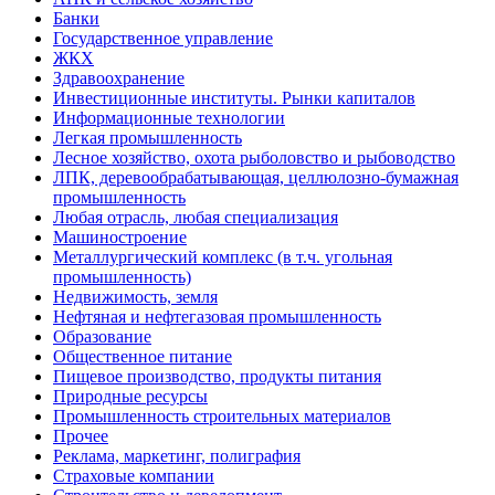
Банки
Государственное управление
ЖКХ
Здравоохранение
Инвестиционные институты. Рынки капиталов
Информационные технологии
Легкая промышленность
Лесное хозяйство, охота рыболовство и рыбоводство
ЛПК, деревообрабатывающая, целлюлозно-бумажная
промышленность
Любая отрасль, любая специализация
Машиностроение
Металлургический комплекс (в т.ч. угольная
промышленность)
Недвижимость, земля
Нефтяная и нефтегазовая промышленность
Образование
Общественное питание
Пищевое производство, продукты питания
Природные ресурсы
Промышленность строительных материалов
Прочее
Реклама, маркетинг, полиграфия
Страховые компании