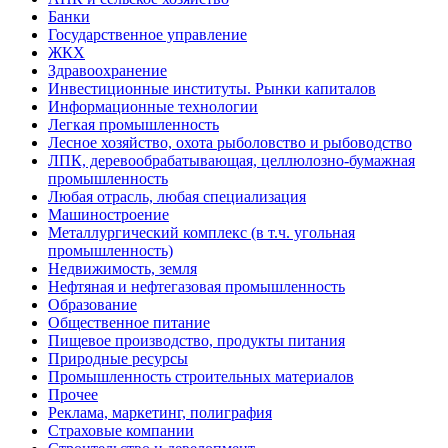
Банки
Государственное управление
ЖКХ
Здравоохранение
Инвестиционные институты. Рынки капиталов
Информационные технологии
Легкая промышленность
Лесное хозяйство, охота рыболовство и рыбоводство
ЛПК, деревообрабатывающая, целлюлозно-бумажная
промышленность
Любая отрасль, любая специализация
Машиностроение
Металлургический комплекс (в т.ч. угольная
промышленность)
Недвижимость, земля
Нефтяная и нефтегазовая промышленность
Образование
Общественное питание
Пищевое производство, продукты питания
Природные ресурсы
Промышленность строительных материалов
Прочее
Реклама, маркетинг, полиграфия
Страховые компании